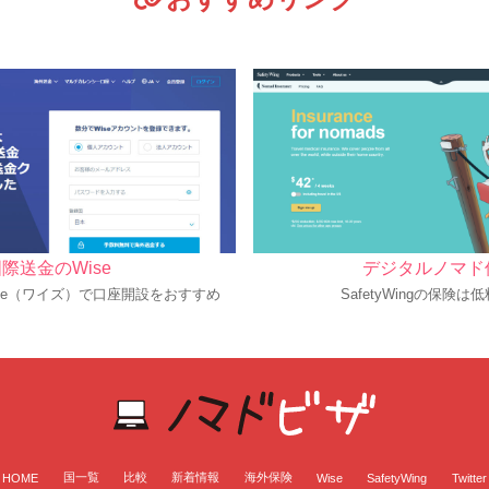
際送金のWise
デジタルノマド
se（ワイズ）で口座開設をおすすめ
SafetyWingの保険は
国一覧
比較
新着情報
海外保険
HOME
Wise
SafetyWing
Twitter