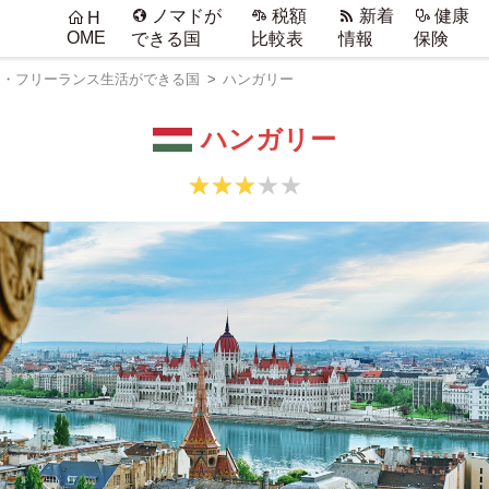
ノマドが
税額
新着
健康
H
OME
できる国
比較表
情報
保険
ド・フリーランス生活ができる国
ハンガリー
ハンガリー