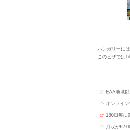
ハンガリーには
このビザでは1
EAA地域
オンライン
180日毎
月収が€2,