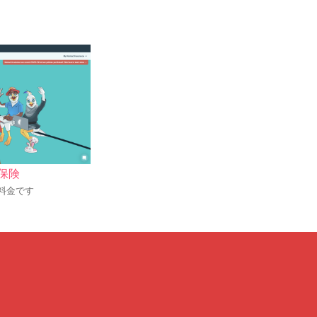
保険
低料金です