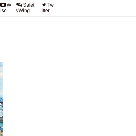
W
Safet
Tw
ise
yWing
itter