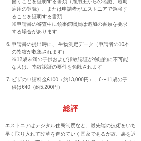
働くことを証明する書類（雇用主からの確認、短期
雇用の登録）、または申請者がエストニアで勉強す
ることを証明する書類
※申請書の審査中に領事館職員は追加の書類を要求
する場合があります
申請書の提出時に、 生物測定データ（申請者の10本
の指紋が収集されます）
※12歳未満の子供および指紋認証が物理的に不可能
な人は、指紋認証の要件を免除されます
ビザの申請料金€100（約13,000円）、6〜11歳の子
供は€40（約5,200円）
総評
エストニアはデジタル住民制度など、最先端の技術をいち
早く取り入れて改革を進めていく国家であるが故、裏を返