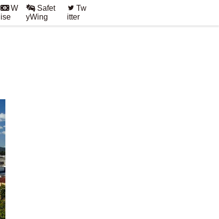
W
Safet
Tw
ise
yWing
itter