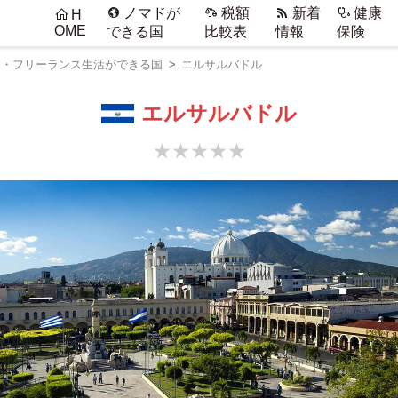
ノマドが
税額
新着
健康
H
OME
できる国
比較表
情報
保険
ド・フリーランス生活ができる国
エルサルバドル
エルサルバドル